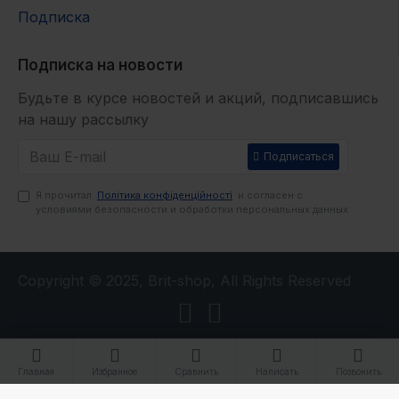
Подписка
Подписка на новости
Будьте в курсе новостей и акций, подписавшись
на нашу рассылку
Подписаться
Я прочитал
Політика конфіденційності
и согласен с
условиями безопасности и обработки персональных данных
Copyright © 2025, Brit-shop, All Rights Reserved
Главная
Избранное
Сравнить
Написать
Позвонить