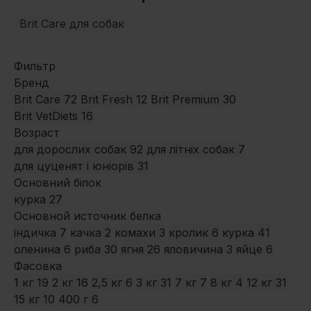
Brit Care для собак
Фильтр
Бренд
Brit Care
72
Brit Fresh
12
Brit Premium
30
Brit VetDiets
16
Возраст
для дорослих собак
92
для літніх собак
7
для цуценят і юніорів
31
Основний білок
курка
27
Основной источник белка
індичка
7
качка
2
комахи
3
кролик
6
курка
41
оленина
6
риба
30
ягня
26
яловичина
3
яйце
6
Фасовка
1 кг
19
2 кг
16
2,5 кг
6
3 кг
31
7 кг
7
8 кг
4
12 кг
31
15 кг
10
400 г
6