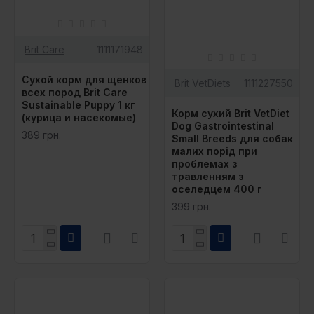
Brit Care
1111171948
Сухой корм для щенков
Brit VetDiets
1111227550
всех пород Brit Care
Sustainable Puppy 1 кг
Корм сухий Brit VetDiet
(курица и насекомые)
Dog Gastrointestinal
389 грн.
Small Breeds для собак
малих порід при
проблемах з
травленням з
оселедцем 400 г
399 грн.