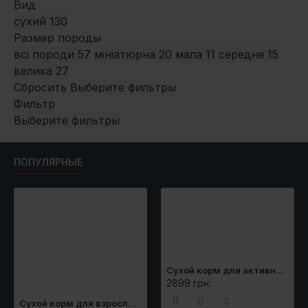
Вид
сухий
130
Размер породы
всі породи
57
мініатюрна
20
мала
11
середня
15
велика
27
Сбросить
Выберите фильтры
Фильтр
Выберите фильтры
ПОПУЛЯРНЫЕ
Сухой корм для активных собак всех пород Brit Premium Sport 15 кг (курица)
2899 грн.
Сухой корм для взрослых собак крупных пород (весом от 25 до 45 кг) Brit Premium Adult L 15 кг (курица)