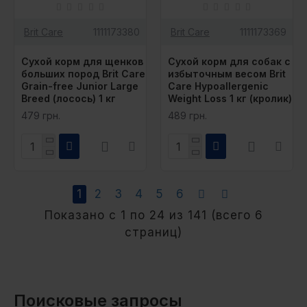
Brit Care
1111173380
Brit Care
1111173369
Сухой корм для щенков
Сухой корм для собак с
больших пород Brit Care
избыточным весом Brit
Grain-free Junior Large
Care Hypoallergenic
Breed (лосось) 1 кг
Weight Loss 1 кг (кролик)
479 грн.
489 грн.
1
2
3
4
5
6
Показано с 1 по 24 из 141 (всего 6
страниц)
Поисковые запросы