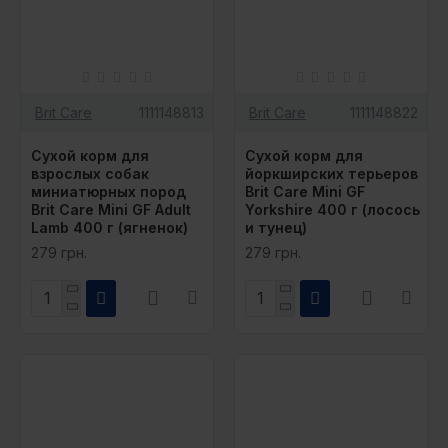
Brit Care
1111148813
Brit Care
1111148822
Сухой корм для
Сухой корм для
взрослых собак
йоркширских терьеров
миниатюрных пород
Brit Care Mini GF
Brit Care Mini GF Adult
Yorkshire 400 г (лосось
Lamb 400 г (ягненок)
и тунец)
279 грн.
279 грн.