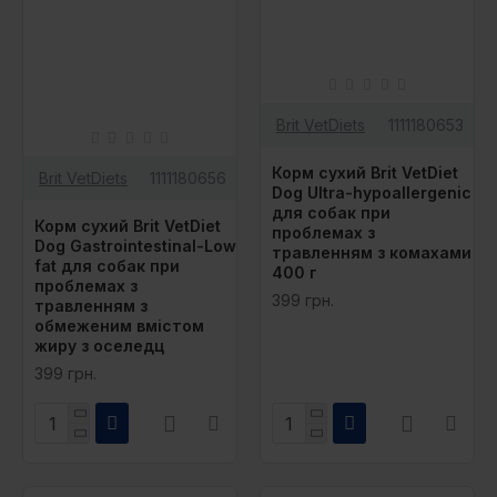
Brit VetDiets
1111180653
Корм сухий Brit VetDiet
Brit VetDiets
1111180656
Dog Ultra-hypoallergenic
для собак при
Корм сухий Brit VetDiet
проблемах з
Dog Gastrointestinal-Low
травленням з комахами
fat для собак при
400 г
проблемах з
399 грн.
травленням з
обмеженим вмістом
жиру з оселедц
399 грн.