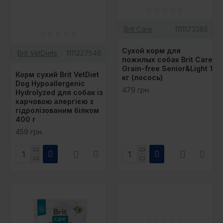
Brit Care
1111173385
Сухой корм для
Brit VetDiets
1111227546
пожилых собак Brit Care
Grain-free Senior&Light 1
Корм сухий Brit VetDiet
кг (лосось)
Dog Hypoallergenic
479 грн.
Hydrolyzed для собак із
харчовою алергією з
гідролізованим білком
400 г
459 грн.