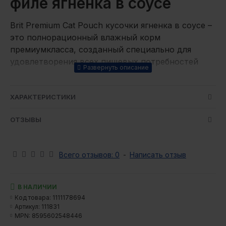
филе ягненка в соусе
Brit Premium Cat Pouch кусочки ягненка в соусе –
это полнорационный влажный корм
премиумкласса, созданный специально для
удовлетворения всех пищевых потребностей
стерилизованных котов. Этот продукт отлично
учитывает естественные предпочтения
стерилизованных питомцев и отвечает их
ХАРАКТЕРИСТИКИ
специальным пищевым потребностям.
ОТЗЫВЫ
Преимущества:
Нежный соус идеально подчеркивает вкус
Всего отзывов: 0
-
Написать отзыв
мясных кусочков, создавая настоящее
гастрономическое наслаждение для вашего
любимца.
В НАЛИЧИИ
Содержит высококачественное мясо и
Код товара:
1111178694
Артикул:
111831
мясные субпродукты (87%)
MPN:
8595602548446
Соответствует пищевым потребностям