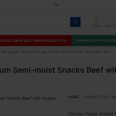
Укр
Увійти
Зареєс
ЕЗКОШТОВНА ДОСТАВКА ВІД 900 ГРН.
ЗНИЖКА 15% ПІСЛЯ РЕ
 with Apples напіввологі для cобак з яловичиною і яблуками 180 г
ium Semi-moist Snacks Beef wi
ОПИС
ХАРАКТЕРИСТИ
Ласощі Happy Snacks B