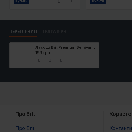
Купити
Купити
ПЕРЕГЛЯНУТІ
ПОПУЛЯРНІ
Ласощі Brit Premium Semi-moist Snacks Beef with Apples напіввологі для cобак з яловичиною і яблуками 180 г
199 грн.
Про Brit
Користо
Про Brit
Контакти