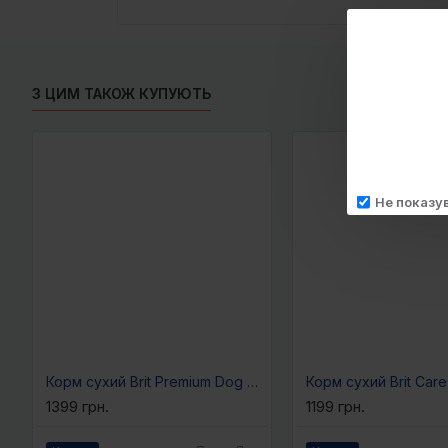
З ЦИМ ТАКОЖ КУПУЮТЬ
Не показу
Корм сухий Brit Premium Dog Adult M для дорослих собак середніх порід вагою 10-25 кг з куркою 8 кг
1399 грн.
1199 грн.