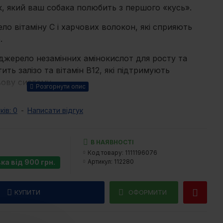
, який ваш собака полюбить з першого «кусь».
ло вітаміну С і харчових волокон, які сприяють
.
джерело незамінних амінокислот для росту та
тить залізо та вітамін В12, які підтримують
вову систему.
ом для підтримки здоров'я та рухливості суглобів.
ків: 0
-
Написати відгук
агаті антиоксидантами для загального здоров’я та
и.
, сої, ГМО та штучних добавок.
В НАЯВНОСТІ
ій текстурі ці снеки ідеально підходять для собак
Код товару:
1111196076
у.
а від 900 грн.
Артикул:
112280
їн (26%), жовтий горох (22%), гліцерин
опля (10%), гідролізат протеїну птиці (8%),
КУПИТИ
ОФОРМИТИ
ці (5%), колаген (4%), лігноцелюлоза (3%), патока
о, сушені яблука (2%).