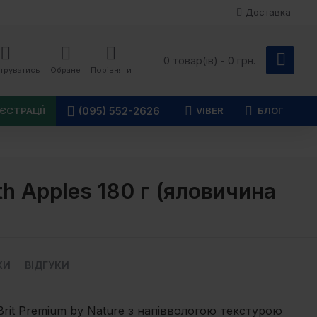
Доставка
0 товар(ів) - 0 грн.
труватись
Обране
Порівняти
(095) 552-2626
ЄСТРАЦІЇ
VIBER
БЛОГ
th Apples 180 г (яловичина
КИ
ВІДГУКИ
rit Premium by Nature з напіввологою текстурою