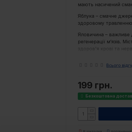
мають насичений смак
Яблука – смачне джере
здоровому травленню
Яловичина – важливе 
регенерації м’язів. Міс
здоров'я крові та нер
Збагачені колаген
Всього відгу
Містять трави, б
бадьорості собак
Не містять цукру
199 грн.
Завдяки напівм’як
будь-якого розмір
Безкоштовна доставк
Склад:
яловичий проте
рослинний (14%), карт
гідролізат печінки пти
(3%), горохове борошн
В закладки
порівняння