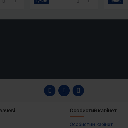
Купити
Купити
вачеві
Особистий кабінет
Особистий кабінет