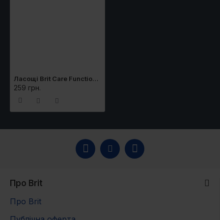
Ласощі Brit Care Functional Snack Skin and Coat для собак для здорової шкіри та шерсті з крилем та кокосом 150 г
259 грн.
Про Brit
Про Brit
Публічна оферта