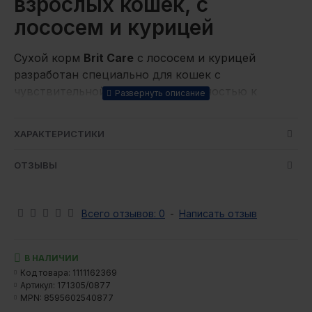
взрослых кошек, с
лососем и курицей
Сухой корм
Brit Care
с лососем и курицей
разработан специально для кошек с
чувствительной кожей или склонностью к
линьке. Он поддерживает здоровье кожи,
придает шерсти блеск и помогает естественно
ХАРАКТЕРИСТИКИ
выводить комочки шерсти из пищеварительного
тракта.
ОТЗЫВЫ
Шерсть кота – это не только украшение, но и
индикатор его здоровья. Тусклая, ломкая шерсть
Всего отзывов: 0
-
Написать отзыв
или проблемы с кожей могут свидетельствовать
о недостатке необходимых питательных
веществ. Чтобы этого избежать, нужно
В НАЛИЧИИ
правильное питание с тщательно подобранным
Код товара:
1111162369
составом.
Артикул:
171305/0877
MPN:
8595602540877