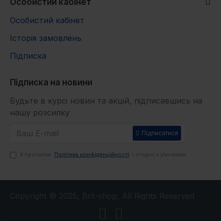
Особистий кабінет
80
600
Особистий кабінет
90
660
Історія замовлень
Підписка
Підписка на новини
Будьте в курсі новин та акцій, підписавшись на
нашу розсилку
Підписатися
Я прочитав
Політика конфіденційності
і згоден з умовами
Copyright © 2025, Brit-shop, All Rights Reserved