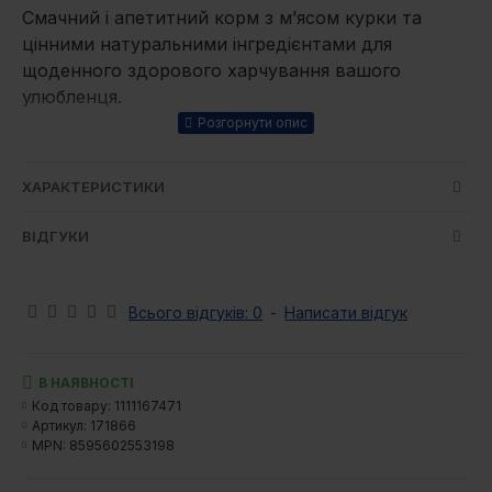
Смачний і апетитний корм з м’ясом курки та
цінними натуральними інгредієнтами для
щоденного здорового харчування вашого
улюбленця.
Особливості корму:
Для сильному імунітету з перших днів життя
ХАРАКТЕРИСТИКИ
Для правильного зростання, що стане
фундаментом здорового і тривалого життя
ВІДГУКИ
Для розвитку м’язів і міцних кісткок
З м’якоттю яблука — натуральним джерелом
клітковини
Всього відгуків: 0
-
Написати відгук
З розмарином, гвоздикою, куркумою і
цитрусовими — природними
В НАЯВНОСТІ
антиоксидантами
Код товару:
1111167471
З пребіотиками для делікатного та
Артикул:
171866
здорового травлення та для відмінного
MPN:
8595602553198
засвоєння всіх компонентів