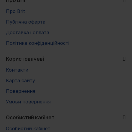
Про Brit
Вага кота
Добова норма
Про Brit
2 кг
55 г
Публічна оферта
3 кг
65 г
Доставка і оплата
Політика конфіденційності
4 кг
70 г
5 кг
80 г
Користовачеві
Контакти
6 кг
85 г
Карта сайту
8 кг
95 г
Повернення
10 кг
100 г
Умови повернення
12 кг
120 г
Особистий кабінет
Особистий кабінет