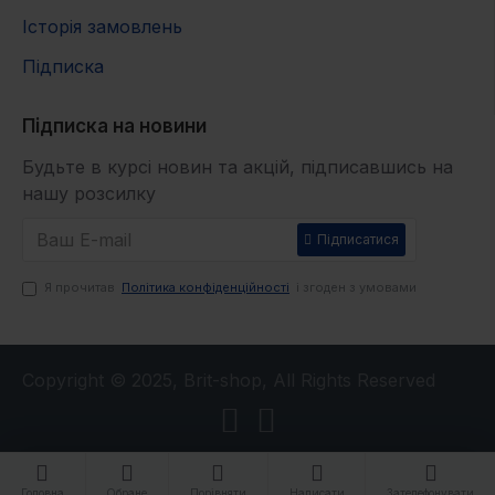
Історія замовлень
Підписка
Підписка на новини
Будьте в курсі новин та акцій, підписавшись на
нашу розсилку
Підписатися
Я прочитав
Політика конфіденційності
і згоден з умовами
Copyright © 2025, Brit-shop, All Rights Reserved
Головна
Обране
Порівняти
Написати
Зателефонувати