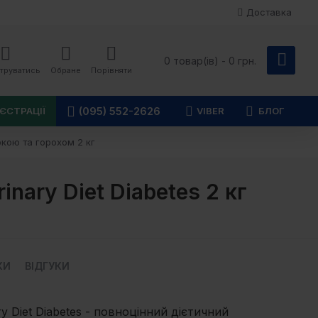
Доставка
0 товар(ів) - 0 грн.
труватись
Обране
Порівняти
(095) 552-2626
ЄСТРАЦІЇ
VIBER
БЛОГ
ркою та горохом 2 кг
inary Diet Diabetes 2 кг
КИ
ВІДГУКИ
ary Diet Diabetes - повноцінний дієтичний