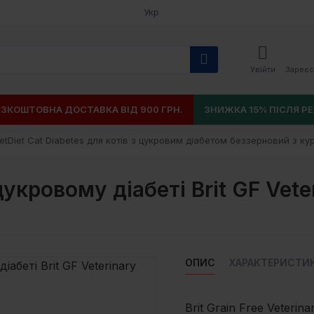
Укр
Увійти
Зареєс
ЕЗКОШТОВНА ДОСТАВКА ВІД 900 ГРН.
ЗНИЖКА 15% ПІСЛЯ РЕ
VetDiet Cat Diabetes для котів з цукровим діабетом беззерновий з ку
укровому діабеті Brit GF Veter
ОПИС
ХАРАКТЕРИСТИ
Brit Grain Free Veterin