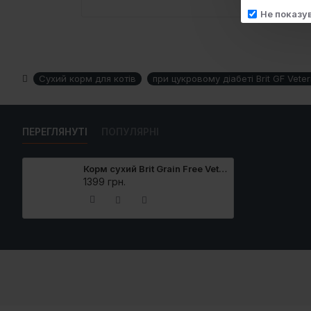
Не показу
Сухий корм для котів
при цукровому діабеті Brit GF Veteri
ПЕРЕГЛЯНУТІ
ПОПУЛЯРНІ
Корм сухий Brit Grain Free VetDiet Cat Diabetes для котів з цукровим діабетом беззерновий з куркою та горохом 2 кг
1399 грн.