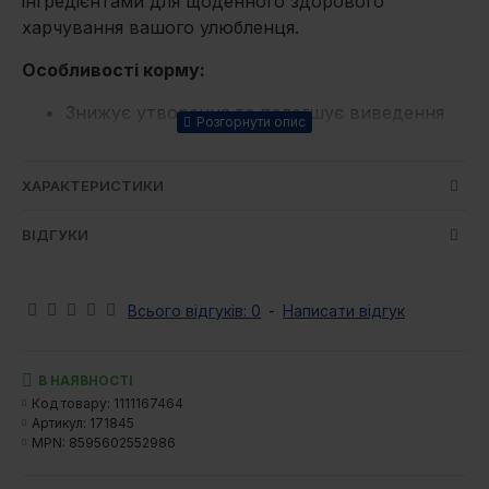
інгредієнтами для щоденного здорового
харчування вашого улюбленця.
Особливості корму:
Знижує утворення та полегшує виведення
грудочок шерсті
Оптимальний pH сечі забезпечує здоров’я
ХАРАКТЕРИСТИКИ
сечового тракту
З м’якоттю яблука — натуральним джерелом
ВІДГУКИ
клітковини
З розмарином, гвоздикою, куркумою і
цитрусовими — природними
Всього відгуків: 0
-
Написати відгук
антиоксидантами
З пребіотиками для делікатного та
здорового травлення та для відмінного
В НАЯВНОСТІ
засвоєння всіх компонентів
Код товару:
1111167464
Артикул:
171845
БЕЗ пшениці БЕЗ сої БЕЗ кукурудзи
MPN:
8595602552986
Склад:
курка дегідрована 38%, рис, курячий