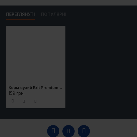
ПЕРЕГЛЯНУТІ
ПОПУЛЯРНІ
Корм сухий Brit Premium Cat by Nature Indoor для дорослих домашніх котів з куркою 300 г
159 грн.