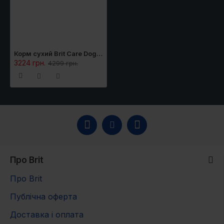
рослин масло (1b306(i)), аскорбілпальмітат
(1b304) та екстракт розмарину.
Енергетична цінність:
3850 ккал/кг.
Корм сухий Brit Care Dog Hypoallergenic Junior Large Breed для молодих собак великих порід гіпоалергенний з ягням 12 кг
3224 грн.
4299 грн.
Вага дорослого собаки (кг)
Вік
цуценяти
25
30
40
50
60
70
80
(міс)
Добова норма (г)
3-4
240
260
280
300
340
350
400
4-6
270
300
370
410
510
550
610
Про Brit
6-12
260
310
380
450
510
580
640
Про Brit
12-18
250
300
370
440
500
570
640
Публічна оферта
Доставка і оплата
18-24
250
290
360
420
500
570
620