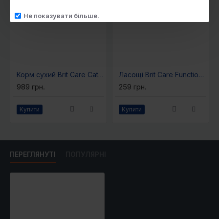
клітковина 2,2%, кальцій 1,3%, фосфор 1,0%,
Не показувати більше.
натрій 0,4%, омега-3 жирні кислоти 0,7%,
омега-6 жирні кислоти 2,0%, EПК (20:5 n-3)
0,05%, ДГК (22:6 n-3) 0,1%.
Харчові добавки на 1 кг:
вітамін А (3a672a) 23000
МО, вітамін D3 (3a671) 1700 МО, вітамін Е (3a700)
Корм сухий Brit Care Cat Grain Free Kitten Healthy Growth and Development для кошенят для здорового зростання та розвитку 2
Ласощі Brit Care Functional Snack Skin and Coat для собак для здорової шкіри та шерсті з крилем та кокосом 150 г
550 мг, вітамін С (3a312) 350 мг, таурин (3a370)
989 грн.
259 грн.
1500 мг, холіну хлорид (3a890) 1800 мг, L-
карнітин (3a910) 300 мг, вітамін B1 (3a821) 3 мг,
Купити
Купити
вітамін B2 (3a825i) 11 мг, біотин (3a880) 4 мг,
фолієва кислота (3a316) 1,4 мг, вітамін B6 (3a831)
3 мг, кальцію-D-пантотенат (3a841) 30 мг,
ПЕРЕГЛЯНУТІ
ПОПУЛЯРНІ
ніацинамід (3a315) 38 мг, вітамін B12 0,12 мг, йод
(3b201) 0,9 мг, органічний цинк (3b606) 100 мг,
органічний марганець (3b504) 45 мг, органічна
мідь (3b406) 20 мг, органічне залізо (3b106) 88 мг,
органічний селен (3b810) 0,18 мг. Містить схвалені
ЄС антиоксиданти: екстракти токоферолу з