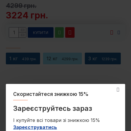
Імунітет.
Пробіотики та антиоксиданти
4299 грн.
зміцнюють імунну систему та підтримують
3224 грн.
здоров'я органів травлення.
Склад:
дегідрована ягнятина (42%), рис (35%),
курячий жир, сушена м'якоть яблука, лососева
КУПИТИ
олія (3%), пивні дріжджі, натуральний
ароматизатор, гідролізовані дріжджі (0,5% -
джерело інозиту та амінокислоти), горохове
1 кг
12 кг
3 кг
439 грн.
4299 грн.
1239 грн.
борошно, глюкозамін (300 мг/кг),
фруктоолігосахариди (230 мг/кг), хондроїтину
сульфат (230 мг/кг), мананолігосахариди (180 мг/
кг), юка Мохаве (180 мг/кг), насіння розторопші
(110 мг/кг), β-глюкани (60 мг/кг), пустирник
Скористайтеся знижкою 15%
сушений (60 мг/кг), обліпиха сушена (60 мг/кг),
пробіотик Lactobacillus helveticus HA – 122
З ЦИМ ТАКОЖ КУПУЮТЬ
Зареєструйтесь зараз
інактивовані (15х109 клітин/кг).
І купуйте всі товари зі знижкою 15%
Аналітичний склад:
сирий протеїн 28,0%, сирий
Зареєструватись
жир 16,0%, вологість 10,0%, сира зола 7,0%, сира