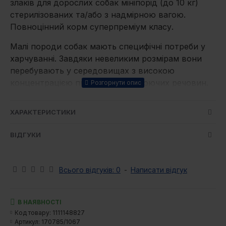
злаків для дорослих собак мініпорід (до 10 кг)
стерилізованих та/або з надмірною вагою.
Повноцінний корм суперпреміум класу.
Малі породи собак мають специфічні потреби у
харчуванні. Завдяки невеликим розмірам вони
перебувають у середовищах з високою
концентрацією пилу та забруднюючих речовин.
Це приносить з собою більший рівень стресу та
надзвичайне навантаження на зовнішні та
ХАРАКТЕРИСТИКИ
внутрішні захисні бар'єри організму – шерсть,
шкіру, імунітет слизових оболонок та клітинну
ВІДГУКИ
обороноздатність. Специфічна анатомія –
короткий травний тракт і швидке травлення
порівняно з великими собаками – вимагає
Всього відгуків: 0
-
Написати відгук
високої концентрації поживних речовин у малій
порції корму.
В НАЯВНОСТІ
Brit Care Mini пропонує нову рецептуру,
Код товару:
1111148827
Артикул:
170785/1067
розроблену спеціально з урахуванням потреб