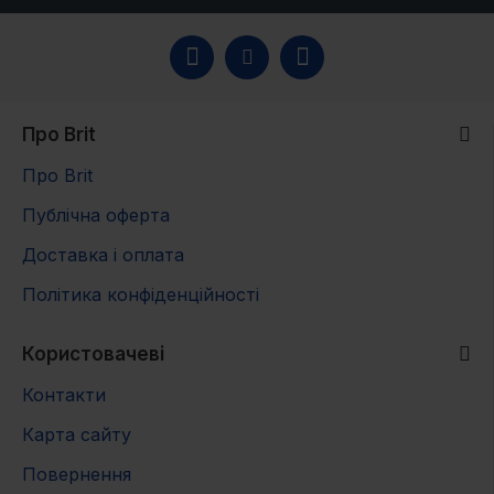
Добова кількість
для зменшення
30
40
55
80
100
120
ваги (г)
Про Brit
Про Brit
Публічна оферта
Доставка і оплата
Політика конфіденційності
Користовачеві
Контакти
Карта сайту
Повернення