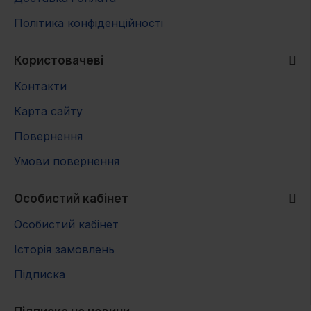
Політика конфіденційності
30
310
40
380
Користовачеві
Контакти
50
450
Карта сайту
60
510
Повернення
70
570
Умови повернення
80
630
Особистий кабінет
90
680
Особистий кабінет
Історія замовлень
Підписка