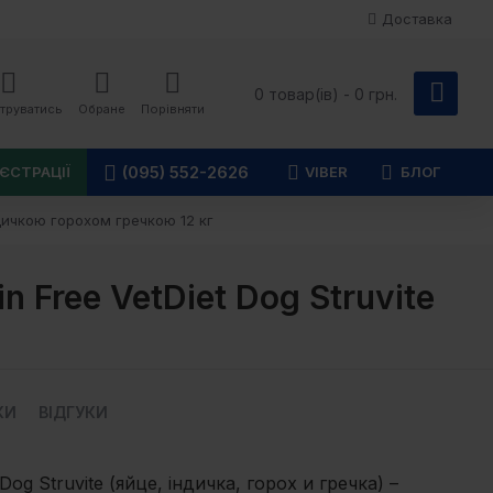
Доставка
0 товар(ів) - 0 грн.
труватись
Обране
Порівняти
(095) 552-2626
ЄСТРАЦІЇ
VIBER
БЛОГ
ндичкою горохом гречкою 12 кг
 Free VetDiet Dog Struvite
КИ
ВІДГУКИ
s Dog Struvite (яйце, індичка, горох и гречка) –