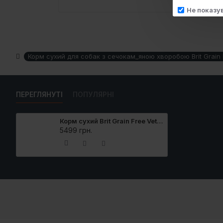
Не показу
Корм сухий для собак з сечокам_яною хворобою Brit Grain Fr
ПЕРЕГЛЯНУТІ
ПОПУЛЯРНІ
Корм сухий Brit Grain Free VetDiet Dog Struvite для собак з сечокам_яною хворобою з яйцем індичкою горохом гречкою 12 кг
5499 грн.