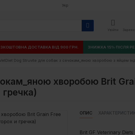
Укр
Увійти
Зареєс
ЕЗКОШТОВНА ДОСТАВКА ВІД 900 ГРН.
ЗНИЖКА 15% ПІСЛЯ РЕ
e VetDiet Dog Struvite для собак з сечокам_яною хворобою з яйцем і
окам_яною хворобою Brit Grain
и гречка)
ОПИС
ХАРАКТЕРИСТИ
Brit GF Veterinary Diet