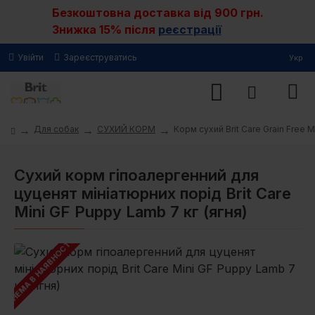
Безкоштовна доставка від 900 грн.
Знижка 15% після
реєстрації
Увійти
Зареєструватись
Укр
Для собак
СУХИЙ КОРМ
Корм сухий Brit Care Grain Free 
Сухий корм гіпоалергенний для
цуценят мініатюрних порід Brit Care
Mini GF Puppy Lamb 7 кг (ягня)
НЕМА В НАЯВНОСТІ