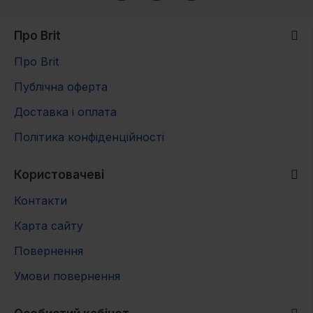
3-4
35
55
90
120
145
175
4-6
30
50
85
115
140
170
Про Brit
Про Brit
6-8
25
40
70
105
130
150
Публічна оферта
8-10
20
35
60
80
110
120
Доставка і оплата
Політика конфіденційності
Користовачеві
Контакти
Карта сайту
Повернення
Умови повернення