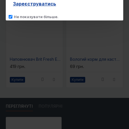
Зареєструватись
Не показувати більше.
Наповнювач Brit Fresh Excellent Ultra Bentonite для котячого туалету бентонітовий 5 кг
Вологий корм для кастрованих котів Brit Care Adult Sterilised Hearty Duck & Tender Turkey 85 г (качка і індичка в желе)
419 грн.
69 грн.
Купити
Купити
ПЕРЕГЛЯНУТІ
ПОПУЛЯРНІ