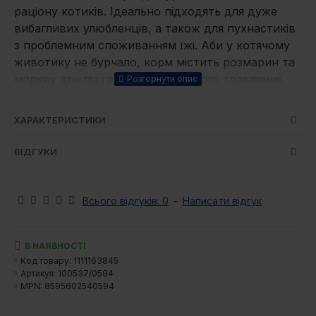
раціону котиків. Ідеально підходять для дуже
вибагливих улюбленців, а також для пухнастиків
з проблемним споживанням їжі. Аби у котячому
животику не бурчало, корм містить розмарин та
моркву для підтримки правильного травлення.
Переваги корму Brit Care Cat Pouch Fillets in
ХАРАКТЕРИСТИКИ
Jelly:
85% м'яса у філе
ВІДГУКИ
Беззернова рецептура
Високі смакові якості
4 % овочів і трав для здорового травлення
Всього відгуків: 0
-
Написати відгук
Без додавання цукру, без сої, без ГМО
Енергетична цінність:
840 ккал/кг
В НАЯВНОСТІ
Код товару:
1111163845
Склад:
85% м'яса у філе (62% курка, 15% печінка,
Артикул:
100537/0594
8% лосось), бульйон, 3% морква, 0.5% розмарин,
MPN:
8595602540594
мінерали, гороховий крохмаль.