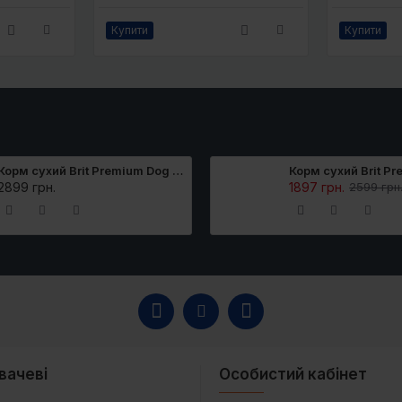
Купити
Купити
Корм сухий Brit Premium Dog Sport для дорослих собак усіх порід з високими витратами енергії з куркою 15 кг
2899 грн.
1897 грн.
2599 грн
вачеві
Особистий кабінет