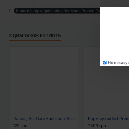
Вологий корм для собак Brit Mono Protein Turkey & Sweet Pot
З ЦИМ ТАКОЖ КУПУЮТЬ
Не показу
Ласощі Brit Care Functional Snack Dental д/котів для здоров я зубів та ясен з індичкою 50 г
129 грн.
2599 грн.