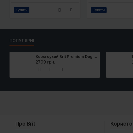
Купити
Купити
ПОПУЛЯРНІ
Корм сухий Brit Premium Dog Adult L для дорослих собак великих порід вагою 25-45 кг з куркою 15 кг
2799 грн.
Про Brit
Користо