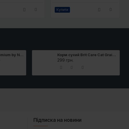
Купити
Корм сухий Brit Premium by Nature Cat Sterilized Salmon для стерилізованих котів з лососем 8 кг
Корм сухий Brit Care Cat Grain Free Sterilized Sensitive для стерилізованих котів з чутливим травленням з кроликом 400 г
299 грн.
.
Підписка на новини