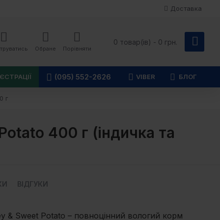
Доставка
0 товар(ів) - 0 грн.
труватись
Обране
Порівняти
(095) 552-2626
ЄСТРАЦІЇ
VIBER
БЛОГ
0 г
Potato 400 г (індичка та
КИ
ВІДГУКИ
key & Sweet Potato – повноцінний вологий корм