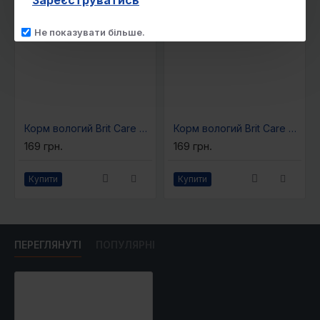
Зареєструватись
великі (45-80 кг) – 1830 – 2820 г. Використання як
додаткового корму, 50 % від добової норми:
Не показувати більше.
малі (1-10 кг) – 53 – 295 г, середні (10-25 кг) – 295 –
590 г, великі (25-45 кг) – 590 – 915 г, дуже великі
(45-80 кг) – 915 – 1410 г.
Корм вологий Brit Care Pate and Meat для дорослих собак з яловичиною400 г
Корм вологий Brit Care Pate and Meat для дорослих собак з качкою 400 г
169 грн.
169 грн.
Купити
Купити
ПЕРЕГЛЯНУТІ
ПОПУЛЯРНІ