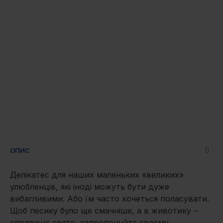
ОПИС
Делікатес для наших маленьких «великих»
улюбленців, які іноді можуть бути дуже
вибагливими. Або їм часто хочеться поласувати.
Щоб песику було ще смачніше, а в животику –
справжнє свято, запропонуйте своєму