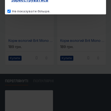
Зареєструватись
щоденну кількість корму, вказану в таблиці,
варто розподілити на декілька прийомів
Не показувати більше.
протягом дня. Якщо корм подається в якості
доповнення до сухого корму, то варто зменшити
дозування. У собаки завжди повинен бути
доступ до джерела свіжої питної води. Годуйте
кормом кімнатної температури. Після відкриття
Корм вологий Brit Mono Protein Rabbit для собак з кроликом 400 г
Корм вологий Brit Mono Protein Beef для собак з яловичиною 400 г
зберігайте у холодильнику.
189 грн.
189 грн.
Вік цуценяти (міс)
Купити
Купити
Вага дорослого
2-4
5-6
7-8
9-10
собаки (кг)
Добова норма (г)
ПЕРЕГЛЯНУТІ
ПОПУЛЯРНІ
2
212
198
170
148
3
269
255
227
205
4
325
311
283
261