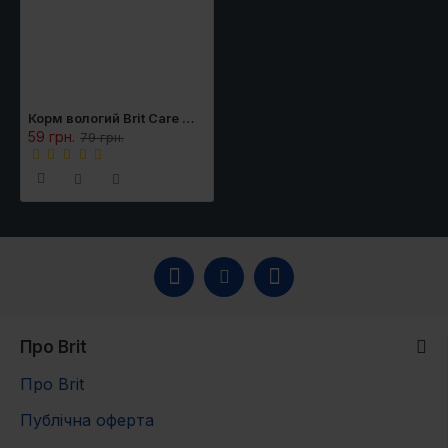
5
382
368
340
318
6
501
487
391
369
Корм вологий Brit Care Mini для цуценят філе з ягням в соусі 85 г
7
535
521
442
420
59 грн.
79 грн.
8
569
555
493
471
9
603
589
544
522
10
637
623
595
573
Про Brit
Про Brit
Публічна оферта