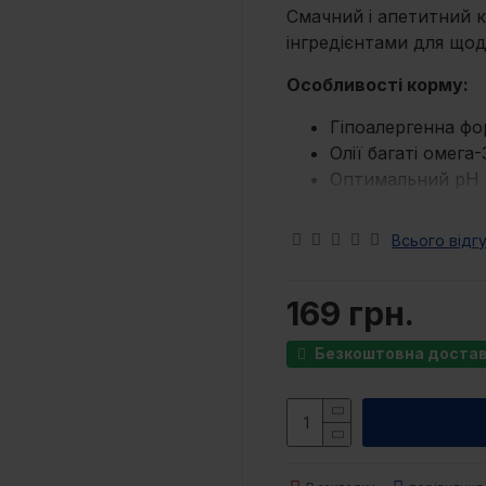
Смачний і апетитний 
інгредієнтами для що
Особливості корму:
Гіпоалергенна фо
Олії багаті омега
Оптимальний pH с
З м’якоттю яблу
З розмарином, г
Всього відгу
антиоксидантам
З пребіотиками д
169 грн.
відмінного засво
БЕЗ пшениці БЕЗ 
Безкоштовна доставк
Склад:
лосось дегідро
курячий жир, горох, с
дріжджі, гідролізован
0,5%, мананолігосахари
юка Шидігера (80 мг/к