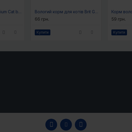
Корм сухий Brit Premium Cat by Nature Adult Chicken для дорослих котів з куркою 300 г
Вологий корм для котів Brit GF VetDiet Care Sterilised pouch 85 г (лосось)
5-7
66 грн.
59 грн.
понад 8
Купити
Купити