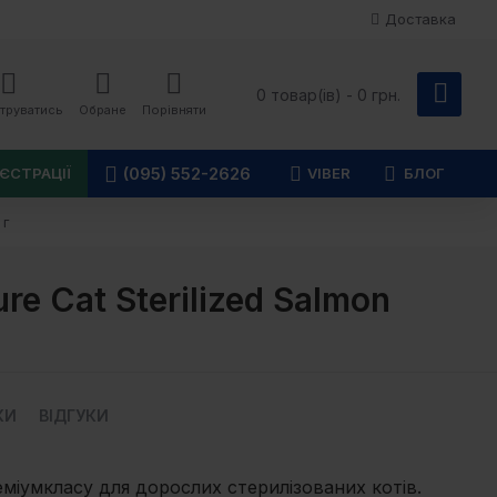
Доставка
0 товар(ів) - 0 грн.
труватись
Обране
Порівняти
(095) 552-2626
ЄСТРАЦІЇ
VIBER
БЛОГ
 г
re Cat Sterilized Salmon
КИ
ВІДГУКИ
міумкласу для дорослих стерилізованих котів.