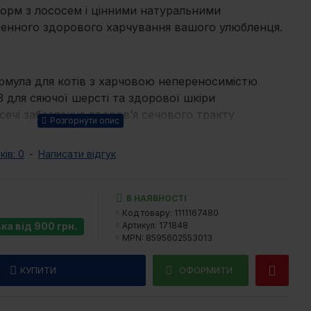
корм з лососем і цінними натуральними
денного здорового харчування вашого улюбленця.
рмула для котів з харчовою непереносимістю
-3 для сяючої шерсті та здорової шкіри
ечі забезпечує здоров’я сечового тракту
ка — натуральним джерелом клітковини
воздикою, куркумою і цитрусовими — природними
ків: 0
-
Написати відгук
и
ля делікатного та здорового травлення та для
єння всіх компонентів
В НАЯВНОСТІ
сої БЕЗ кукурудзи
Код товару:
1111167480
а від 900 грн.
Артикул:
171848
ваний 28%, рис, індичка дегідрована, 10%,
MPN:
8595602553013
ушена яблучна м’якоть, лососеве масло 3%, пивні
а куряча печінка, хлорид натрію, сушений шпинат
КУПИТИ
ОФОРМИТИ
ди (150 мг/кг), фруктоолігосахаріди (120 мг/кг),
г), сушений розмарин (11 мг/кг), сушена гвоздика