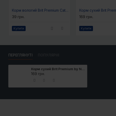
Корм вологий Brit Premium Cat Sterilised Chicken Slices pouch для стерилізованих котів з куркою 100 г
39 грн.
169 грн.
Купити
Купити
ПЕРЕГЛЯНУТІ
ПОПУЛЯРНІ
Корм сухий Brit Premium by Nature Cat Sterilized Salmon для стерилізованих котів з лососем 300 г
169 грн.