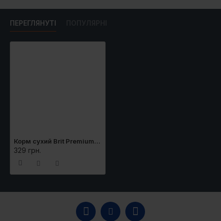
ПЕРЕГЛЯНУТІ
ПОПУЛЯРНІ
Корм сухий Brit Premium by Nature Cat Sterilized Salmon для стерилізованих котів з лососем 800 г
329 грн.