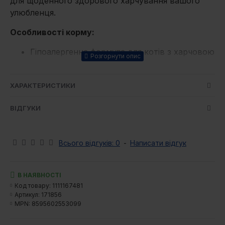
для щоденного здорового харчування вашого
улюбленця.
Особливості корму:
Гіпоалергенна формула для котів з харчовою
непереносимістю
Олії багаті омега-3 для сяючої шерсті та
ХАРАКТЕРИСТИКИ
здорової шкіри
Оптимальний pH сечі забезпечує здоров’я
ВІДГУКИ
сечового тракту
З м’якоттю яблука — натуральним джерелом
клітковини
Всього відгуків: 0
-
Написати відгук
З розмарином, гвоздикою, куркумою і
цитрусовими — природними
антиоксидантами
В НАЯВНОСТІ
З пребіотиками для делікатного та
Код товару:
1111167481
Артикул:
171856
здорового травлення та для відмінного
MPN:
8595602553099
засвоєння всіх компонентів
БЕЗ пшениці БЕЗ сої БЕЗ кукурудзи